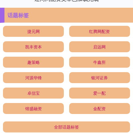
话题标签
捷元网
红腾网配资
凯丰资本
启远网
趣策略
牛鑫所
河源华锋
银河证券
卓信宝
爱一配
镕盛融资
金配资
全部话题标签