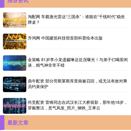
推荐资讯
淘配网 车载激光雷达“三国杀”：谁能在“千线时代”稳坐
牌桌？
升鸿网 中国建筑科技馆首部科普绘本出版
金策略 81岁李小龙遗孀琳达近况曝光！与弟子们喝茶闲
谈，精气神非常不错
鼎牛配资 部分劳斯莱斯库里南被召回，或无法有效对乘
员约束保护
尚竞配资 雷锋同志在武汉长江大桥留影，那年他18岁，
穿戴整洁，意气风发_照片_钢铁_王孝云
最新文章