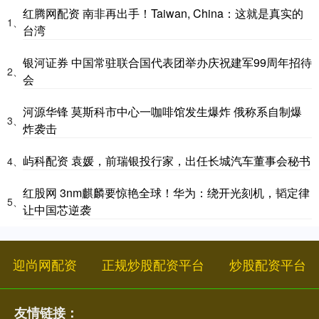
红腾网配资 南非再出手！Taiwan, China：这就是真实的
1、
台湾
银河证券 中国常驻联合国代表团举办庆祝建军99周年招待
2、
会
河源华锋 莫斯科市中心一咖啡馆发生爆炸 俄称系自制爆
3、
炸袭击
屿科配资 袁媛，前瑞银投行家，出任长城汽车董事会秘书
4、
红股网 3nm麒麟要惊艳全球！华为：绕开光刻机，韬定律
5、
让中国芯逆袭
迎尚网配资
正规炒股配资平台
炒股配资平台
友情链接：