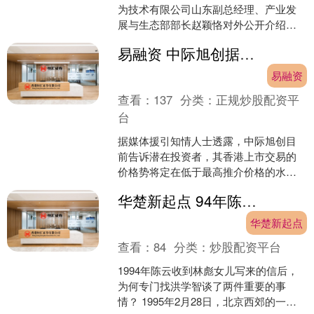
为技术有限公司山东副总经理、产业发
展与生态部部长赵颖恪对外公开介绍了
华为全新提出的韬定律，这套全新的产
易融资 中际旭创据悉将把香港发售价定在每股980港元 低于最高推介价格
业发展思路，为....
易融资
查看：
137
分类：
正规炒股配资平
台
据媒体援引知情人士透露，中际旭创目
前告诉潜在投资者，其香港上市交易的
价格势将定在低于最高推介价格的水平
上。知情人士称，该公司将把价格定在
华楚新起点 94年陈云收到林彪女儿来信后，找洪学智谈话：有两件事需要麻烦你
每股980港元；由于事未....
华楚新起点
查看：
84
分类：
炒股配资平台
1994年陈云收到林彪女儿写来的信后，
为何专门找洪学智谈了两件重要的事
情？ 1995年2月28日，北京西郊的一间