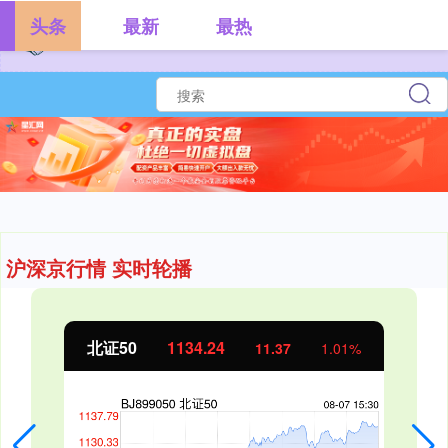
头条
最新
最热
沪深京行情 实时轮播
北证50
1134.24
11.37
1.01%