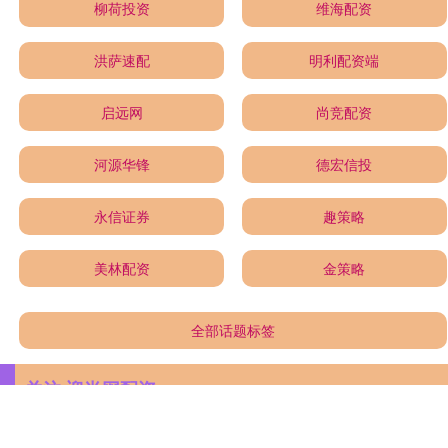
柳荷投资
维海配资
洪萨速配
明利配资端
启远网
尚竞配资
河源华锋
德宏信投
永信证券
趣策略
美林配资
金策略
全部话题标签
关注 迎尚网配资