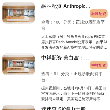
下，直接在网络上自主执行下单与付款
融胜配资 Anthropic的CEO：政府应当有权封杀、阻断高风险新AI模型的部署
操作....
融胜配资
查看：
186
分类：
正规炒股配资平
台
人工智能（AI）独角兽Anthropic PBC首
席执行官Dario Amodei公开表示，如果AI
开发者研发的新AI模型呈现出特定的潜在
危害，政府应当被赋予直....
中祥配资 美白宫：万斯取消当晚赴瑞士与伊朗谈判行程
中祥配资
查看：
61
分类：
正规炒股配资平
台
据央视新闻，当地时间6月18日，美国白
宫方面表示，由于下一阶段谈判的后勤
安排尚未敲定，美国副总统万斯将不再
按照原计划在当晚启程前往瑞士。万斯
速速查 SK海力士股价涨幅扩大至7%
原定于19日参加在瑞....