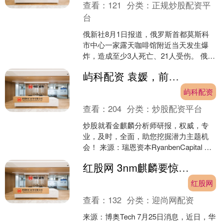
查看：
121
分类：
正规炒股配资平
台
俄新社8月1日报道，俄罗斯首都莫斯科
市中心一家露天咖啡馆附近当天发生爆
炸，造成至少3人死亡、21人受伤。 俄罗
斯警方说，爆炸发生在当地时间当晚8时
屿科配资 袁媛，前瑞银投行家，出任长城汽车董事会秘书
左右。俄新社援....
屿科配资
查看：
204
分类：
炒股配资平台
炒股就看金麒麟分析师研报，权威，专
业，及时，全面，助您挖掘潜力主题机
会！ 来源：瑞恩资本RyanbenCapital 长
城汽车（02333.HK）于周五（7月2....
红股网 3nm麒麟要惊艳全球！华为：绕开光刻机，韬定律让中国芯逆袭
红股网
查看：
132
分类：
迎尚网配资
来源：博奥Tech 7月25日消息，近日，华