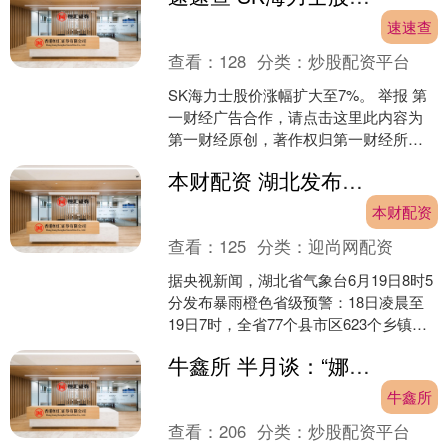
速速查
查看：
128
分类：
炒股配资平台
SK海力士股价涨幅扩大至7%。 举报 第
一财经广告合作，请点击这里此内容为
第一财经原创，著作权归第一财经所
有。未经第一财经书面授权，不得以任
本财配资 湖北发布暴雨橙色预警 局地有大暴雨
何方式加以使用，包括....
本财配资
查看：
125
分类：
迎尚网配资
据央视新闻，湖北省气象台6月19日8时5
分发布暴雨橙色省级预警：18日凌晨至
19日7时，全省77个县市区623个乡镇累
计雨量超过50毫米，其中武汉、嘉鱼、
牛鑫所 半月谈：“娜塔莎”爆火背后，暴力模仿问题不容小觑
孝感、....
牛鑫所
查看：
206
分类：
炒股配资平台