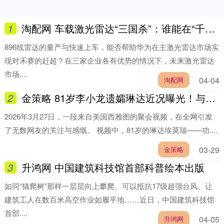
1
淘配网 车载激光雷达“三国杀”：谁能在“千线时代”稳坐牌桌？
896线雷达的量产与快速上车，能否帮助华为在主激光雷达市场实
现对禾赛的赶超？在三家企业各有优势的情况下，未来激光雷达
市场....
04-04
淘配网
2
金策略 81岁李小龙遗孀琳达近况曝光！与弟子们喝茶闲谈，精气神非常不错
2026年3月27日，一段来自美国西雅图的聚会视频，在全网引发
了无数网友的关注与感慨。 视频中，81岁的琳达埃莫瑞——功....
03-29
金策略
3
升鸿网 中国建筑科技馆首部科普绘本出版
如同“猫爬树”那样一层层向上攀爬、可以抵抗17级超强台风、让
建筑工人在数百米高空作业如履平地……近日，中国建筑科技馆
首部....
04-05
升鸿网