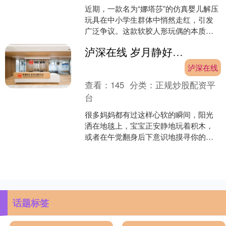
近期，一款名为“娜塔莎”的仿真婴儿解压
玩具在中小学生群体中悄然走红，引发
广泛争议。这款软胶人形玩偶的本质
是“捏捏乐”，却在网红博主和短视频的推
泸深在线 岁月静好别只顾着感动，读懂这背后的依恋密码才是高质量陪伴的开始
波助澜下，被包装成....
泸深在线
查看：
145
分类：
正规炒股配资平
台
很多妈妈都有过这样心软的瞬间，阳光
洒在地毯上，宝宝正安静地玩着积木，
或者在午觉翻身后下意识地摸寻你的衣
角，你看着那个毛茸茸的小脑袋，忍不
住在心里感叹一句这大概就....
话题标签