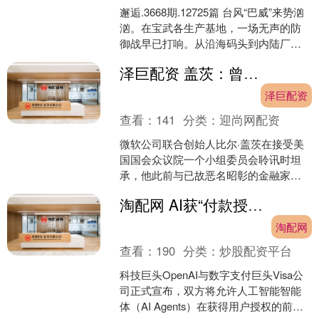
邂逅.3668期.12725篇 台风“巴威”来势汹
汹。在宝武各生产基地，一场无声的防
御战早已打响。从沿海码头到内陆厂
区，从高炉旁到配电室，每一个环节都
泽巨配资 盖茨：曾遭到爱泼斯坦窒息性敲诈
绷紧了安全....
泽巨配资
查看：
141
分类：
迎尚网配资
微软公司联合创始人比尔·盖茨在接受美
国国会众议院一个小组委员会聆讯时坦
承，他此前与已故恶名昭彰的金融家杰
弗里·爱泼斯坦（Jeffrey Epstein）的多次
淘配网 AI获“付款授权”：OpenAI联手Visa开启智能体在线购物新时代
会....
淘配网
查看：
190
分类：
炒股配资平台
科技巨头OpenAI与数字支付巨头Visa公
司正式宣布，双方将允许人工智能智能
体（AI Agents）在获得用户授权的前提