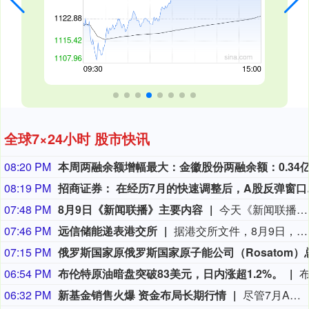
全球7×24小时 股市快讯
08:20 PM
08:19 PM
招商证券：
07:48 PM
8月9日《新闻联播》主要内容
今天《新闻联播》主要内容有：1.【新思想引领新征程】丰收背后的“稳”与“进”； 2.我国加快推进算力网建设； 3.我国加强对基础研究的长期稳定支持； 4.台风“白海豚”登陆 各地各部门全力应对； 5.7月份居民消费价格指数保持温和上涨； 6.我国加快自然资源“一张图”平台建设； 7.我国生态修复治理取得新成效； 8.【文化中国行】平遥古城活态保护焕发新光彩； 9.国内联播快讯： （1）我国地热资源直接利用规模稳居世界首位； （2）7月下旬全国在田蔬菜面积1.06亿亩 供应充足； （3）我国渤海首个千亿方大气田一期开发项目全面投产； （4）2026“百县对百校促就业行动”校地人才供需对接会举行； （5）第16届全国残疾人健身周活动启动； （6）《2026中国AI盛典》今晚总台央视综合频道播出； 10.伊朗称在美国接受其条件前不会重新开放霍尔木兹海峡： （1）伊媒称有证据显示 美军在对伊朗的军事行动中使用含磷弹药； （2）美媒称美“爱国者”导弹库存不足1700枚； 11.加拿大不列颠哥伦比亚省因林火快速蔓延进入紧急状态 大批居民撤离 美犹他州两处林火仍失控 消防直升机坠毁致两人死亡； 12.国际联播快讯： （1）俄驻日大使称日本谋“核”将招致反制； （2）保加利亚称境内爆炸无人机或来自乌克兰； （3）台风“白海豚”在日本和菲律宾引发灾情； （4）意大利埃特纳火山喷发影响机场航班。
07:46 PM
远信储能递表港交所
据港交所文件，8月9日，深圳市远信储能技术股份有限公司向港交所提交上市申请书，独家保荐人为招银国际。
07:15 PM
06:54 PM
布伦特原油暗盘突破83美元，日内涨超1.2%。
06:32 PM
新基金销售火爆 资金布局长期行情
尽管7月A股市场调整，但新发基金市场却呈现出冷暖反差，多只主动权益新品募集成绩亮眼。普通投资者踊跃认购新基金的背后，是不少基金经理对于当前科技行情长周期属性的深度研判，公募普遍判断AI产业浪潮不是短期主题炒作，科技浪潮的演绎周期也远不止半年。