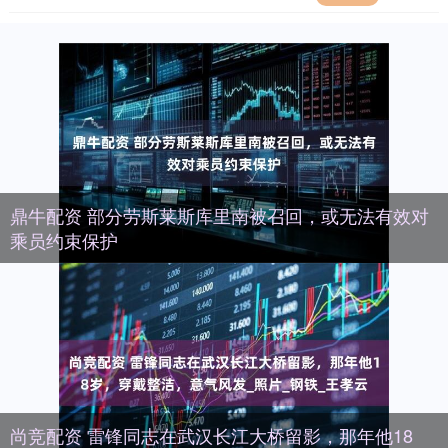
鼎牛配资 部分劳斯莱斯库里南被召回，或无法有效对
乘员约束保护
尚竞配资 雷锋同志在武汉长江大桥留影，那年他18