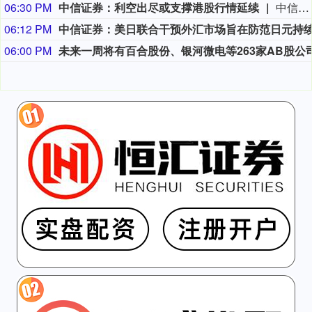
06:30 PM
中信证券：利空出尽或支撑港股行情延续
中信证券研报指出，近一个月恒生综指迎来业绩预期反转，中报超预期与利好预告推动全年盈利上修；而恒科指数受制于乘用车盈利分化及头部互联网平台资本开支扩张对短期利润率的压制，预期修复相对滞后。行业上，医疗保健（CXO与制药龙头驱动）、金融（券商资管与保险）、公用事业及周期运输景气上行；消费、地产及资讯科技预期遭下调。交易层面呈现资金回补超跌低位板块与交易高景气业绩动能的“双管齐下”特征。面对财报密集披露期与海内外宏观扰动，配置建议维持“红利防守+成长弹性”杠铃策略：防守端锁定高股息、低β“类债”资产；进攻端聚焦互联网巨头、双向资金加仓的机器人与生物科技，以及技术硬件与AI应用，兼顾创新药及工业金属的催化布局。
06:12 PM
06:00 PM