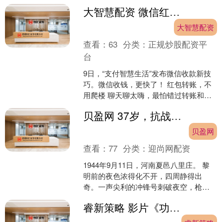
临时会议室里，墙上的挂钟刚过十点，
大智慧配资 微信红包转账，有新变化
中央军委常务会....
大智慧配资
查看：
63
分类：
正规炒股配资平
台
9日，“支付智慧生活”发布微信收款新技
巧。微信收钱，更快了！ 红包转账，不
用爬楼 聊天聊太嗨，最怕错过转账和红
包。 现在，收钱不用再“爬楼”了。如果还
贝盈网 37岁，抗战胜利前一年，他倒在一颗流弹下——妻子怀孕三个月
有未领取的....
贝盈网
查看：
77
分类：
迎尚网配资
1944年9月11日，河南夏邑八里庄。 黎
明前的夜色浓得化不开，四周静得出
奇。一声尖利的冲锋号刺破夜空，枪声
和手榴弹的爆炸声撕碎了寂静。 战斗持
睿新策略 影片《功夫女足》票房突破3亿元
续了一整夜。天亮....