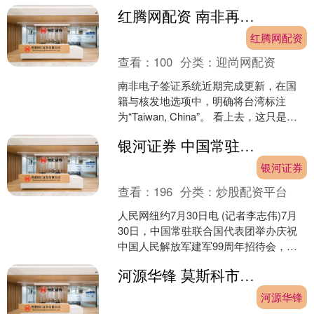
红腾网配资 南非再出手！Taiwan, China：这就是真实的台湾
红腾网配资
查看：
100
分类：
迎尚网配资
南非电子签证系统近期完成更新，在国
籍与核发地选项中，明确将台湾标注
为“Taiwan, China”。 看上去，这只是理
所应当的一处改动；细想下去，岛内民
银河证券 中国常驻联合国代表团举办庆祝建军99周年招待会
众点击身....
银河证券
查看：
196
分类：
炒股配资平台
人民网纽约7月30日电 (记者李志伟)7月
30日，中国常驻联合国代表团举办庆祝
中国人民解放军建军99周年招待会，联
合国副秘书长哈雷等以及各国军事、警
河源华锋 莫斯科市中心一咖啡馆发生爆炸 俄称系自制爆炸袭击
察顾问和社会....
河源华锋