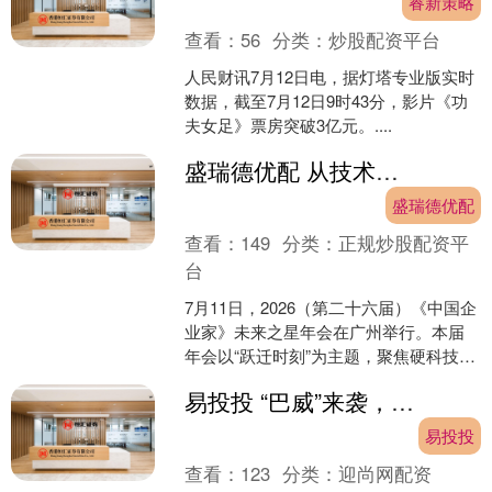
睿新策略
查看：
56
分类：
炒股配资平台
人民财讯7月12日电，据灯塔专业版实时
数据，截至7月12日9时43分，影片《功
夫女足》票房突破3亿元。....
盛瑞德优配 从技术突破到产业落地，冯兴亚解码广汽的创新实践路径
盛瑞德优配
查看：
149
分类：
正规炒股配资平
台
7月11日，2026（第二十六届）《中国企
业家》未来之星年会在广州举行。本届
年会以“跃迁时刻”为主题，聚焦硬科技与
人工智能的深度融合，探讨从技术突破
易投投 “巴威”来袭，宝武人紧急行动！
到产业落地的....
易投投
查看：
123
分类：
迎尚网配资