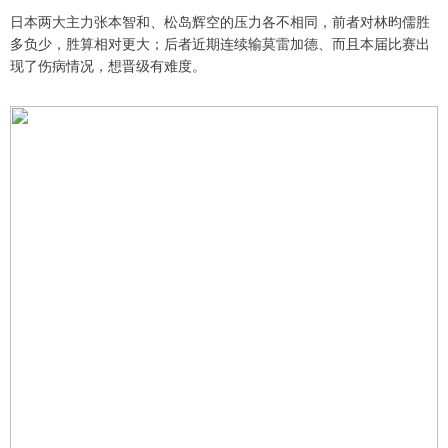
日本两大主力张本智和、松岛辉空的压力各不相同，前者对林昀儒胜
多负少，胜算相对更大；后者近期连续输莫雷加德、而且本届比赛出
现了伤病情况，想晋级有难度。