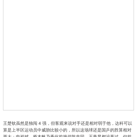
王楚钦虽然是独闯 4 强，但客观来说对手还是相对弱于他，达科可以
算是上半区运动员中威胁比较小的，所以这场球还是国乒的胜算相对
更大；申裕斌、桥本帆乃香此前挑战陈幸同、王曼昱都没赢过，但前