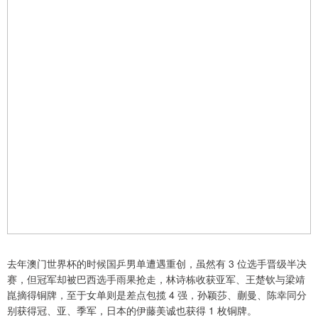
去年澳门世界杯的时候国乒男单遭遇重创，虽然有 3 位选手晋级半决
赛，但冠军却被巴西选手雨果抢走，林诗栋收获亚军、王楚钦与梁靖
崑摘得铜牌，至于女单则是差点包揽 4 强，孙颖莎、蒯曼、陈幸同分
别获得冠、亚、季军，日本的伊藤美诚也获得 1 枚铜牌。