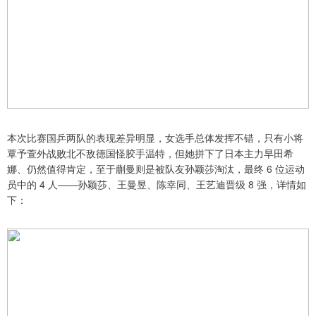
本次比赛国乒两队的表现差异明显，女选手总体发挥不错，只有小将
覃予萱外战败北不敌德国怪胶手温特，但她拼下了日本主力早田希
娜、仍然值得肯定，至于蒯曼则是被队友孙颖莎淘汰，最终 6 位运动
员中的 4 人——孙颖莎、王曼昱、陈幸同、王艺迪晋级 8 强，详情如
下：