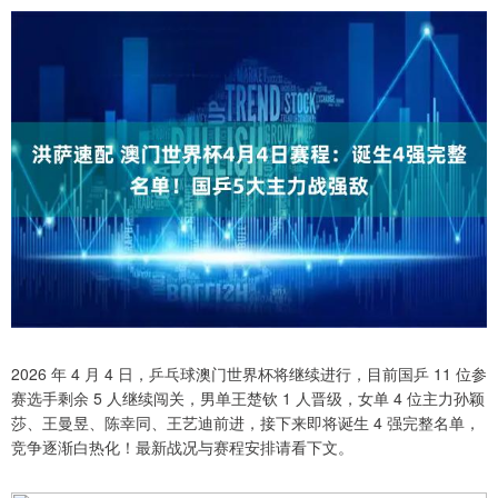
2026 年 4 月 4 日，乒乓球澳门世界杯将继续进行，目前国乒 11 位参
赛选手剩余 5 人继续闯关，男单王楚钦 1 人晋级，女单 4 位主力孙颖
莎、王曼昱、陈幸同、王艺迪前进，接下来即将诞生 4 强完整名单，
竞争逐渐白热化！最新战况与赛程安排请看下文。