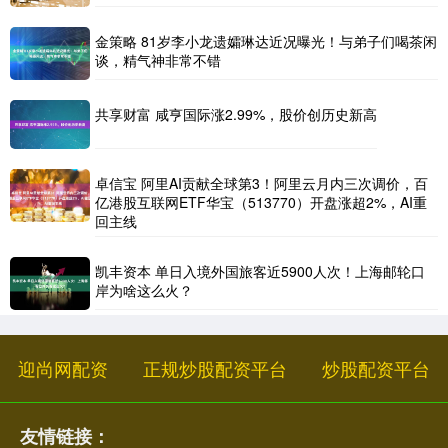
金策略 81岁李小龙遗孀琳达近况曝光！与弟子们喝茶闲
谈，精气神非常不错
共享财富 咸亨国际涨2.99%，股价创历史新高
卓信宝 阿里AI贡献全球第3！阿里云月内三次调价，百
亿港股互联网ETF华宝（513770）开盘涨超2%，AI重
回主线
凯丰资本 单日入境外国旅客近5900人次！上海邮轮口
岸为啥这么火？
迎尚网配资
正规炒股配资平台
炒股配资平台
友情链接：