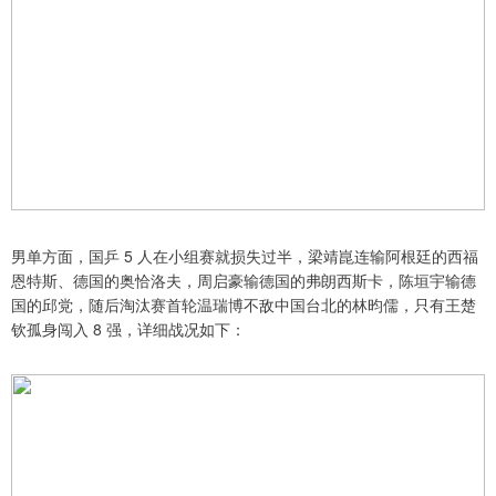
男单方面，国乒 5 人在小组赛就损失过半，梁靖崑连输阿根廷的西福
恩特斯、德国的奥恰洛夫，周启豪输德国的弗朗西斯卡，陈垣宇输德
国的邱党，随后淘汰赛首轮温瑞博不敌中国台北的林昀儒，只有王楚
钦孤身闯入 8 强，详细战况如下：