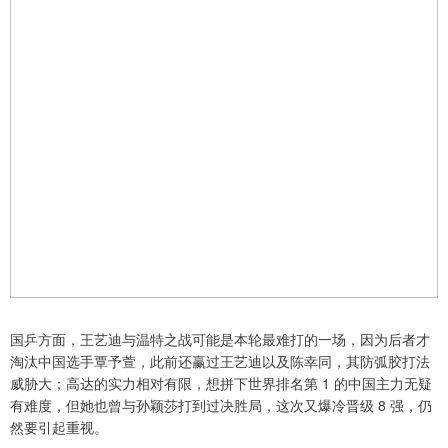
国乒方面，王艺迪与温特之战可能是本轮最难打的一场，因为后者才
淘汰中国选手覃予萱，此前还赢过王艺迪以及陈幸同，其防弧胶打法
威胁大；高达的实力相对有限，想拼下世界排名第 1 的中国主力无疑
有难度，但她也曾与孙颖莎打到过决胜局，这次又爆冷晋级 8 强，仍
然要引起重视。