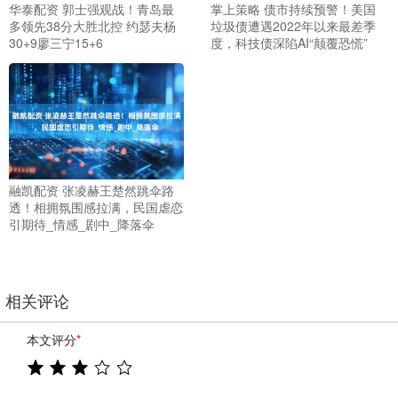
华泰配资 郭士强观战！青岛最
掌上策略 债市持续预警！美国
多领先38分大胜北控 约瑟夫杨
垃圾债遭遇2022年以来最差季
30+9廖三宁15+6
度，科技债深陷AI“颠覆恐慌”
融凯配资 张凌赫王楚然跳伞路
透！相拥氛围感拉满，民国虐恋
引期待_情感_剧中_降落伞
相关评论
本文评分
*